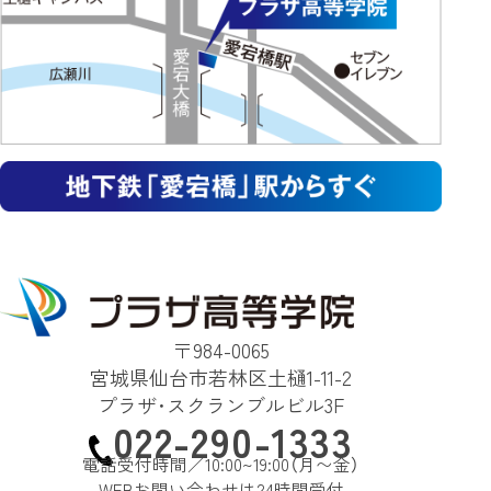
〒984-0065
宮城県仙台市若林区土樋1-11-2
プラザ･スクランブルビル3F
022-290-1333
電話受付時間／10:00~19:00（月〜金）
WEBお問い合わせは24時間受付